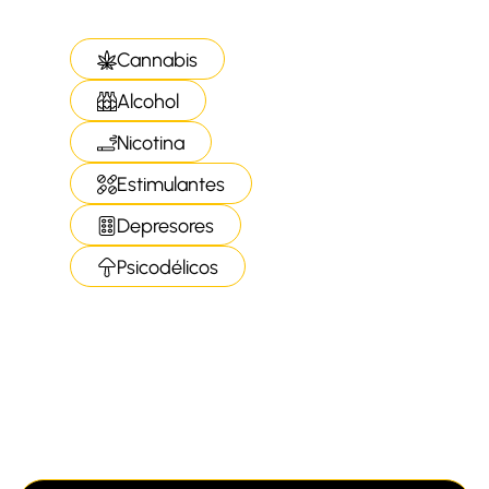
Cannabis
Alcohol
Nicotina
Estimulantes
Depresores
Psicodélicos